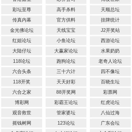
彩坛至尊
高手杀料
天顺总坛
传真内幕
官方供料
挂牌统计
金光佛论坛
天线宝宝
J2开奖站
红姐论坛
小鱼论坛
西游论坛
大陆仔坛
大赢家论坛
水果奶奶
118论坛
跑狗论坛
老奇人论坛
六合头条
三十六计
四不像坛
118开奖
天天好彩
百晓生坛
六合之家
88开奖网
彩票网
博彩网
彩霸王论坛
红虎论坛
观音救世
管家婆坛
八仙过海
摇钱树网
123论坛
广东会坛